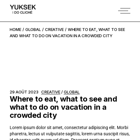
HOME
GLOBAL
CREATIVE
WHERE TO EAT, WHAT TO SEE
AND WHAT TO DO ON VACATION IN A CROWDED CITY
29 AOÛT 2023
CREATIVE
GLOBAL
Where to eat, what to see and
what to do on vacation in a
crowded city
Lorem ipsum dolor sit amet, consectetur adipiscing elit. Morbi
pharetra, lectus ut vulputate sagittis, lorem urna suscipit risus,
id pharetra velit quam vel diam. Praesent pretium nunc et