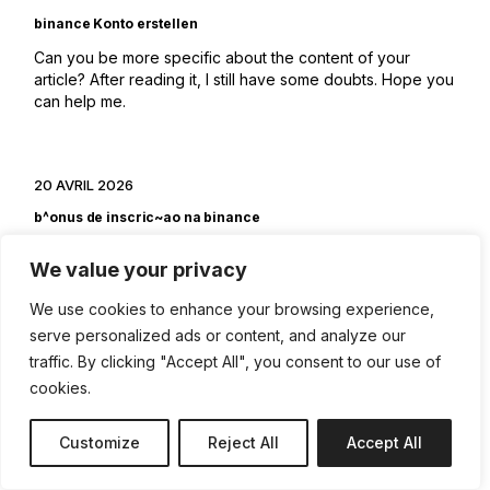
binance Konto erstellen
Can you be more specific about the content of your
article? After reading it, I still have some doubts. Hope you
can help me.
20 AVRIL 2026
b^onus de inscric~ao na binance
I don’t think the title of your article matches the content lol.
We value your privacy
Just kidding, mainly because I had some doubts after
reading the article.
We use cookies to enhance your browsing experience,
serve personalized ads or content, and analyze our
traffic. By clicking "Accept All", you consent to our use of
29 AVRIL 2026
cookies.
Binance注册奖金
Customize
Reject All
Accept All
I don’t think the title of your article matches the content lol.
Just kidding, mainly because I had some doubts after
reading the article.