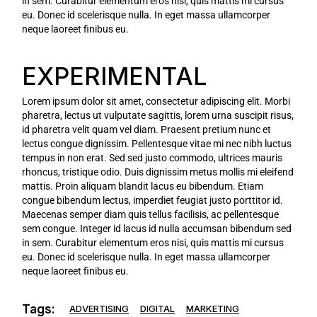
in sem. Curabitur elementum eros nisi, quis mattis mi cursus
eu. Donec id scelerisque nulla. In eget massa ullamcorper
neque laoreet finibus eu.
EXPERIMENTAL
Lorem ipsum dolor sit amet, consectetur adipiscing elit. Morbi
pharetra, lectus ut vulputate sagittis, lorem urna suscipit risus,
id pharetra velit quam vel diam. Praesent pretium nunc et
lectus congue dignissim. Pellentesque vitae mi nec nibh luctus
tempus in non erat. Sed sed justo commodo, ultrices mauris
rhoncus, tristique odio. Duis dignissim metus mollis mi eleifend
mattis. Proin aliquam blandit lacus eu bibendum. Etiam
congue bibendum lectus, imperdiet feugiat justo porttitor id.
Maecenas semper diam quis tellus facilisis, ac pellentesque
sem congue. Integer id lacus id nulla accumsan bibendum sed
in sem. Curabitur elementum eros nisi, quis mattis mi cursus
eu. Donec id scelerisque nulla. In eget massa ullamcorper
neque laoreet finibus eu.
Tags:
ADVERTISING
DIGITAL
MARKETING