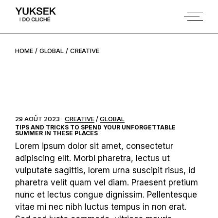
Skip
to
the
content
HOME
GLOBAL
CREATIVE
29 AOÛT 2023
CREATIVE
GLOBAL
TIPS AND TRICKS TO SPEND YOUR UNFORGETTABLE
SUMMER IN THESE PLACES
Lorem ipsum dolor sit amet, consectetur
adipiscing elit. Morbi pharetra, lectus ut
vulputate sagittis, lorem urna suscipit risus, id
pharetra velit quam vel diam. Praesent pretium
nunc et lectus congue dignissim. Pellentesque
vitae mi nec nibh luctus tempus in non erat.