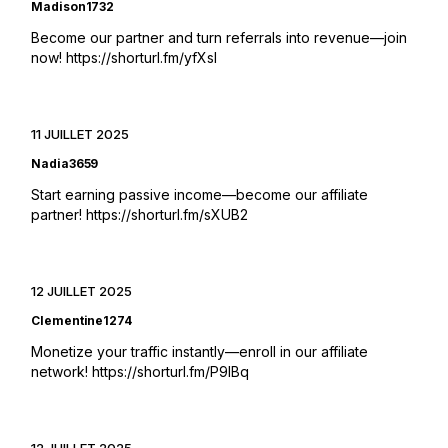
Madison1732
Become our partner and turn referrals into revenue—join
now!
https://shorturl.fm/yfXsI
11 JUILLET 2025
Nadia3659
Start earning passive income—become our affiliate
partner!
https://shorturl.fm/sXUB2
12 JUILLET 2025
Clementine1274
Monetize your traffic instantly—enroll in our affiliate
network!
https://shorturl.fm/P9lBq
12 JUILLET 2025