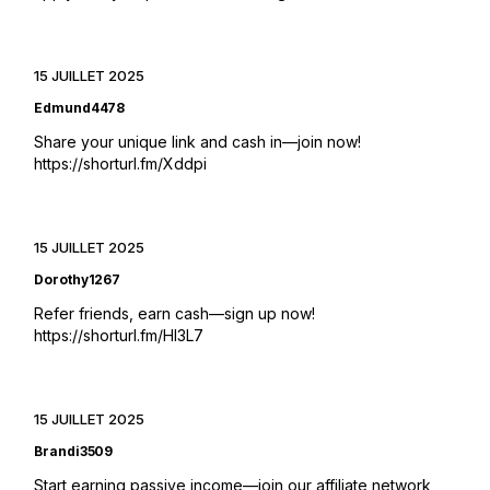
15 JUILLET 2025
Edmund4478
Share your unique link and cash in—join now!
https://shorturl.fm/Xddpi
15 JUILLET 2025
Dorothy1267
Refer friends, earn cash—sign up now!
https://shorturl.fm/Hl3L7
15 JUILLET 2025
Brandi3509
Start earning passive income—join our affiliate network