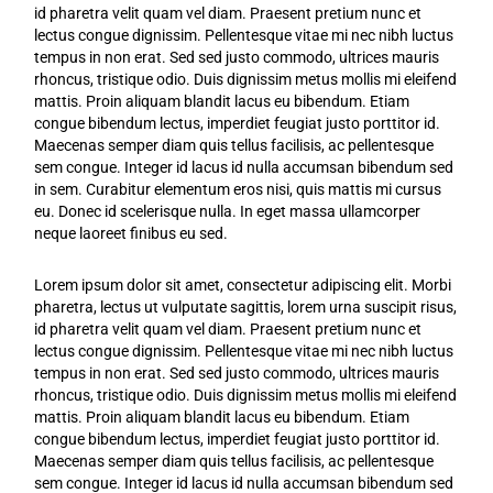
id pharetra velit quam vel diam. Praesent pretium nunc et
lectus congue dignissim. Pellentesque vitae mi nec nibh luctus
tempus in non erat. Sed sed justo commodo, ultrices mauris
rhoncus, tristique odio. Duis dignissim metus mollis mi eleifend
mattis. Proin aliquam blandit lacus eu bibendum. Etiam
congue bibendum lectus, imperdiet feugiat justo porttitor id.
Maecenas semper diam quis tellus facilisis, ac pellentesque
sem congue. Integer id lacus id nulla accumsan bibendum sed
in sem. Curabitur elementum eros nisi, quis mattis mi cursus
eu. Donec id scelerisque nulla. In eget massa ullamcorper
neque laoreet finibus eu sed.
Lorem ipsum dolor sit amet, consectetur adipiscing elit. Morbi
pharetra, lectus ut vulputate sagittis, lorem urna suscipit risus,
id pharetra velit quam vel diam. Praesent pretium nunc et
lectus congue dignissim. Pellentesque vitae mi nec nibh luctus
tempus in non erat. Sed sed justo commodo, ultrices mauris
rhoncus, tristique odio. Duis dignissim metus mollis mi eleifend
mattis. Proin aliquam blandit lacus eu bibendum. Etiam
congue bibendum lectus, imperdiet feugiat justo porttitor id.
Maecenas semper diam quis tellus facilisis, ac pellentesque
sem congue. Integer id lacus id nulla accumsan bibendum sed